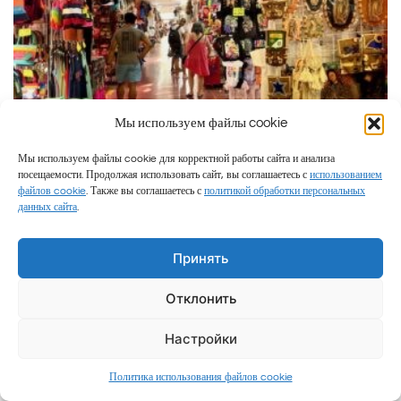
Мы используем файлы cookie
Мы используем файлы cookie для корректной работы сайта и анализа
Мексика
Шоппинг
посещаемости. Продолжая использовать сайт, вы соглашаетесь с
использованием
файлов cookie
. Также вы соглашаетесь с
политикой обработки персональных
Шоппинг в Мексике — что купить, где не
данных сайта
.
переплатить и стоит ли вообще брать с собой
чемодан запасов
Принять
Отклонить
Настройки
Добавить
Политика использования файлов cookie
к
комментарий
записи