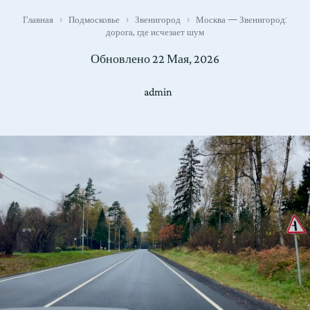
Главная
›
Подмосковье
›
Звенигород
›
Москва — Звенигород:
дорога, где исчезает шум
Обновлено
22 Мая, 2026
admin