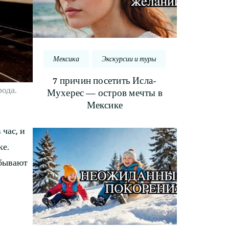
Мексика
Экскурсии и туры
7 причин посетить Исла-
ода.
Мухерес — остров мечты в
Мексике
 час, и
ке.
 бывают