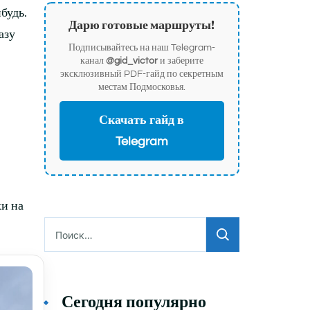
будь.
Дарю готовые маршруты!
азу
Подписывайтесь на наш Telegram-
канал
@gid_victor
и заберите
эксклюзивный PDF-гайд по секретным
местам Подмосковья.
Скачать гайд в
Telegram
ки на
Найти:
Сегодня популярно