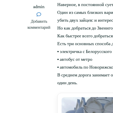
Наверное, в постоянной сует
admin
Один из самых близких вари
убить двух зайцев: и интере
к
Добавить
записи
комментарий
Но как добраться до Звениго
Как
Как быстрее всего добраться
добраться
Есть три основных способа 
до
Звенигорода:
• электричка с Белорусского
электричка,
• автобус от метро
автобус,
• автомобиль по Новорижск
машина
В среднем дорога занимает о
один день.