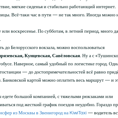
вие, мягкие сиденья и стабильно работающий интернет.
зницы. Всё-таки час в пути — не так много. Иногда можно 
у или воскресенье. По субботам, в летний период, много д
.
ть до Белорусского вокзала, можно воспользоваться
рязевская, Кунцевская, Савёловская
. Ну а с «Тушинск
тобусе. Наверное, самый удобный по логистике город. Одн
автостанции — до достопримечательностей всё равно прид
е
. Банковской картой можно оплатить весь маршрут — и э
 едете большой компанией, с тяжелыми рюкзаками или
иваться под жесткий график поездов неудобно. Гораздо п
ансфер из Москвы в Звенигород на KiwiTaxi
— водитель вс