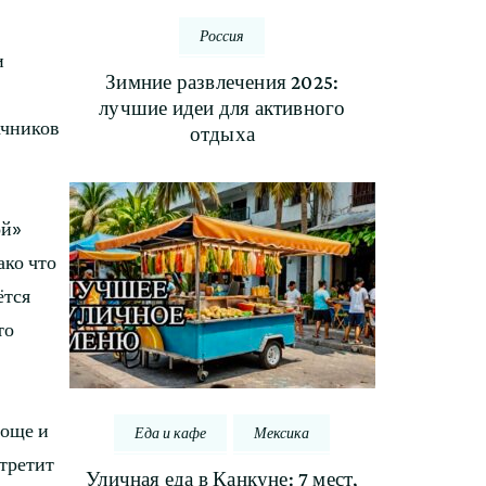
Россия
и
Зимние развлечения 2025:
лучшие идеи для активного
ачников
отдыха
ой»
ако что
ётся
то
роще и
Еда и кафе
Мексика
третит
Уличная еда в Канкуне: 7 мест,