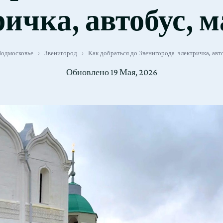
ричка, автобус, 
одмосковье
›
Звенигород
›
Как добраться до Звенигорода: электричка, ав
Обновлено
19 Мая, 2026