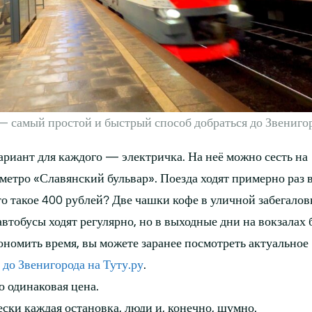
 самый простой и быстрый способ добраться до Звенигор
риант для каждого — электричка. На неё можно сесть на
метро «Славянский бульвар». Поезда ходят примерно раз в
то такое 400 рублей? Две чашки кофе в уличной забегалов
втобусы ходят регулярно, но в выходные дни на вокзалах
кономить время, вы можете заранее посмотреть актуальное
 до Звенигорода на Туту.ру
.
о одинаковая цена.
ки каждая остановка, люди и, конечно, шумно.