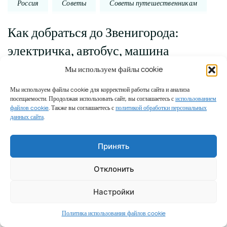
Россия
Советы
Советы путешественникам
Как добраться до Звенигорода:
электричка, автобус, машина
Мы используем файлы cookie
ПРЕДЫДУЩИЙ
Мы используем файлы cookie для корректной работы сайта и анализа
посещаемости. Продолжая использовать сайт, вы соглашаетесь с
использованием
файлов cookie
. Также вы соглашаетесь с
политикой обработки персональных
данных сайта
.
Принять
Отклонить
Настройки
Добавить
Политика использования файлов cookie
Россия
Советы путешественникам
к
комментарий
записи