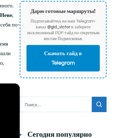
нного.
Дарю готовые маршруты!
 Неве
,
Подписывайтесь на наш Telegram-
себя по-
канал
@gid_victor
и заберите
эксклюзивный PDF-гайд по секретным
местам Подмосковья.
ремя
вышли
Скачать гайд в
о,
Telegram
Найти:
Сегодня популярно