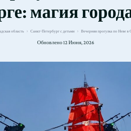
ге: магия города
адская область
›
Санкт-Петербург с детьми
›
Вечерняя прогулка по Неве в 
Обновлено
12 Июня, 2026