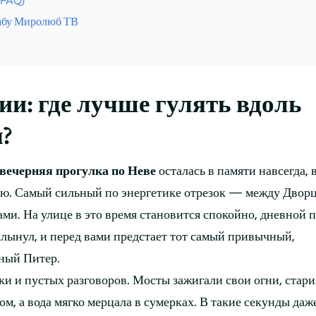
(FAQ)
хабу Миролюб ТВ
и: где лучше гулять вдоль
?
вечерняя прогулка по Неве
осталась в памяти навсегда,
ю. Самый сильный по энергетике отрезок — между Двор
и. На улице в это время становится спокойно, дневной 
лынул, и перед вами предстает тот самый привычный,
ный Питер.
и и пустых разговоров. Мосты зажигали свои огни, стар
, а вода мягко мерцала в сумерках. В такие секунды даж