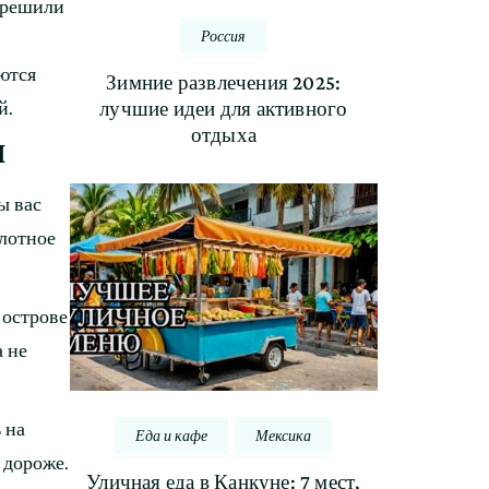
ы решили
Россия
ются
Зимние развлечения 2025:
лучшие идеи для активного
й.
отдыха
ы
ы вас
плотное
 острове
а не
 на
Еда и кафе
Мексика
 дороже.
Уличная еда в Канкуне: 7 мест,