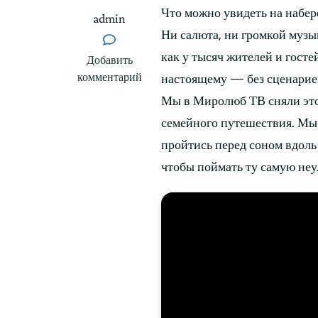
Что можно увидеть на набер
admin
Ни салюта, ни громкой музы
как у тысяч жителей и госте
к
Добавить
записи
комментарий
настоящему — без сценариев
Вечерняя
Мы в Миролюб ТВ сняли это
прогулка
семейного путешествия. Мы 
по
Неве
пройтись перед соном вдол
в
чтобы поймать ту самую не
Санкт-
Петербурге:
магия
города
без
слов