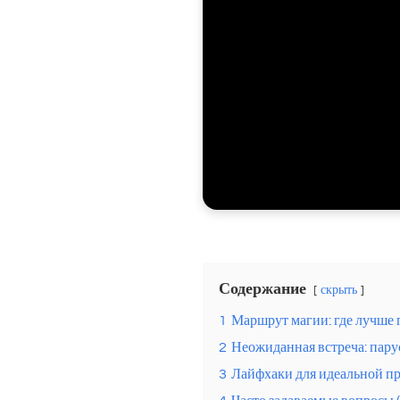
Содержание
скрыть
1
Маршрут магии: где лучше 
2
Неожиданная встреча: пару
3
Лайфхаки для идеальной пр