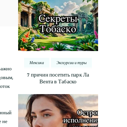
Мексика
Экскурсии и туры
 важно
7 причин посетить парк Ла
цовым,
Вента в Табаско
поток
инный
е не