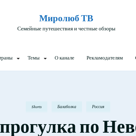
Миролюб ТВ
Семейные путешествия и честные обзоры
траны
Темы
О канале
Рекламодателям
Shorts
Балаболка
Россия
прогулка по Нев