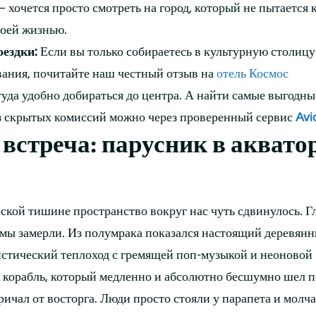
 хочется просто смотреть на город, который не пытается 
воей жизнью.
ездки:
Если вы только собираетесь в культурную столицу
вания, почитайте наш честный отзыв на
отель Космос
да удобно добираться до центра. А найти самые выгодн
ез скрытых комиссий можно через проверенный сервис
Avi
встреча: парусник в аквато
ской тишине пространство вокруг нас чуть сдвинулось. Г
 мы замерли. Из полумрака показался настоящий деревян
истический теплоход с гремящей поп-музыкой и неоновой
 корабль, который медленно и абсолютно бесшумно шел по
ичал от восторга. Люди просто стояли у парапета и молча