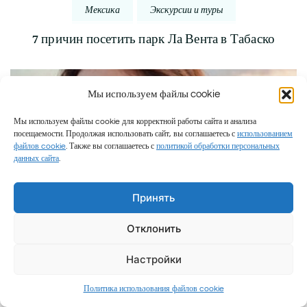
Мексика
Экскурсии и туры
7 причин посетить парк Ла Вента в Табаско
Мы используем файлы cookie
Мы используем файлы cookie для корректной работы сайта и анализа
посещаемости. Продолжая использовать сайт, вы соглашаетесь с
использованием
файлов cookie
. Также вы соглашаетесь с
политикой обработки персональных
данных сайта
.
Принять
Отклонить
Мексика
Экскурсии и туры
7 причин посетить Исла-Мухерес — остров
Настройки
мечты в Мексике
2
Политика использования файлов cookie
к
комментария
записи