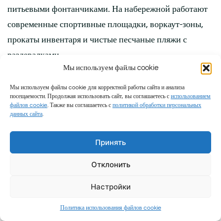
питьевыми фонтанчиками. На набережной работают
современные спортивные площадки, воркаут-зоны,
прокаты инвентаря и чистые песчаные пляжи с
раздевалками.
Мы используем файлы cookie
Travel Point от Миролюб ТВ:
Самара тоже знаменита
своей многокилометровой и благоустроенной
Мы используем файлы cookie для корректной работы сайта и анализа
посещаемости. Продолжая использовать сайт, вы соглашаетесь с
использованием
волжской набережной. Обязательно изучите наш
файлов cookie
. Также вы соглашаетесь с
политикой обработки персональных
данных сайта
.
материал
«
Самара за 1 день
: подробный
путеводитель по лучшей набережной Поволжья
»
,
Принять
чтобы узнать, какая набережная Поволжья
заслуживает звания самой лучшей.
Отклонить
Еда в Чебоксарах как
Настройки
часть культурной
1
Политика использования файлов cookie
к
комментарий
записи