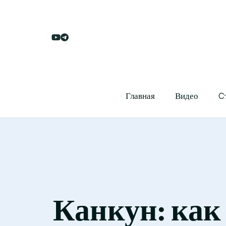
Главная
Видео
C
Канкун: как 