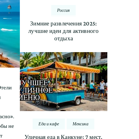
Россия
Зимние развлечения 2025:
лучшие идеи для активного
отдыха
.
Отели
м
асно».
Еда и кафе
Мексика
обы не
т
Уличная еда в Канкуне: 7 мест,