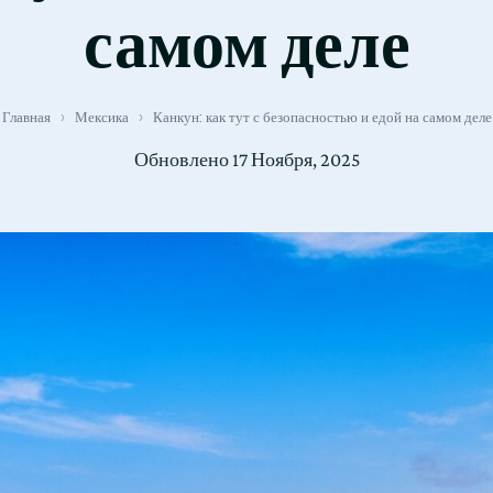
самом деле
Главная
›
Мексика
›
Канкун: как тут с безопасностью и едой на самом деле
Обновлено
17 Ноября, 2025