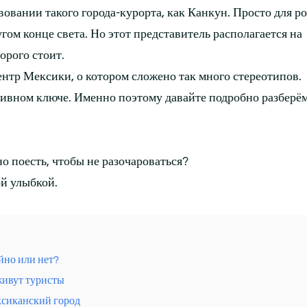
вовании такого города-курорта, как Канкун. Просто для р
угом конце света. Но этот представитель располагается на
орого стоит.
тр Мексики, о котором сложено так много стереотипов.
тивном ключе. Именно поэтому давайте подробно разберём
о поесть, чтобы не разочароваться?
й улыбкой.
йно или нет?
живут туристы
сиканский город