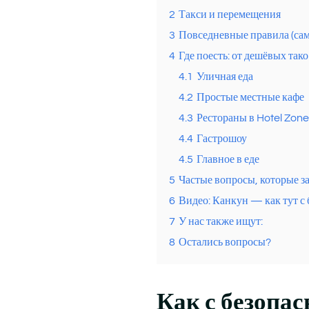
2
Такси и перемещения
3
Повседневные правила (сам
4
Где поесть: от дешёвых так
4.1
Уличная еда
4.2
Простые местные кафе
4.3
Рестораны в Hotel Zone
4.4
Гастрошоу
4.5
Главное в еде
5
Частые вопросы, которые з
6
Видео: Канкун — как тут с 
7
У нас также ищут:
8
Остались вопросы?
Как с безопас