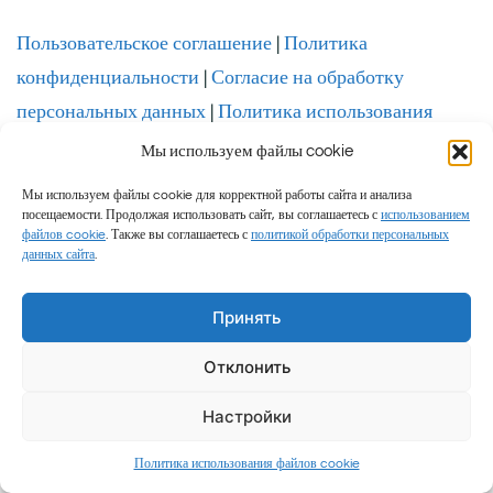
Пользовательское соглашение
|
Политика
конфиденциальности
|
Согласие на обработку
персональных данных
|
Политика использования
файлов cookie
Мы используем файлы cookie
Мы используем файлы cookie для корректной работы сайта и анализа
посещаемости. Продолжая использовать сайт, вы соглашаетесь с
использованием
файлов cookie
. Также вы соглашаетесь с
политикой обработки персональных
данных сайта
.
Семейные путешествия и честные обзоры © 2026 Миролюб ТВ.
Принять
Все права защищены. Авторские права на проект и контент
принадлежат Дееву Виктору Андреевичу.
Blossom Floral |
Отклонить
Разработана
Blossom Themes
. На платформе
WordPress
.
Политика
Настройки
обработки персональных данных
Добавить
Политика использования файлов cookie
к
комментарий
записи