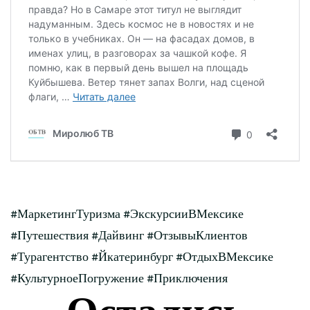
#МаркетингТуризма #ЭкскурсииВМексике
#Путешествия #Дайвинг #ОтзывыКлиентов
#Турагентство #Йкатеринбург #ОтдыхВМексике
#КультурноеПогружение #Приключения