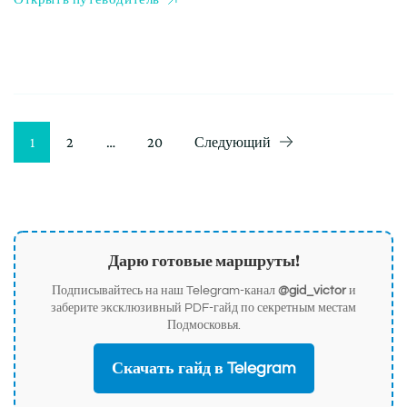
Пагинация
Страница
Страница
Страница
1
2
…
20
Следующий
записей
Дарю готовые маршруты!
Подписывайтесь на наш Telegram-канал
@gid_victor
и
заберите эксклюзивный PDF-гайд по секретным местам
Подмосковья.
Скачать гайд в Telegram