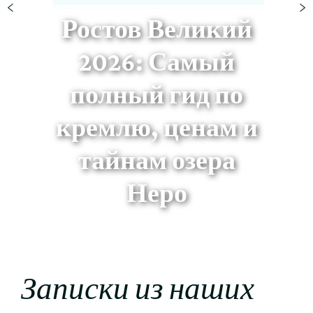
Ростов Великий
2026: Самый
полный гид по
кремлю, ценам и
тайнам озера
Неро
Записки из наших