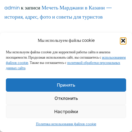
admin
к записи
Мечеть Марджани в Казани —
история, адрес, фото и советы для туристов
Мы используем файлы cookie
Мы используем файлы cookie для корректной работы сайта и анализа
посещаемости. Продолжая использовать сайт, вы соглашаетесь с
использованием
Пользовательское соглашение
|
Политика
файлов cookie
. Также вы соглашаетесь с
политикой обработки персональных
данных сайта
.
конфиденциальности
|
Согласие на обработку
персональных данных
|
Политика использования
Принять
файлов cookie
Отклонить
Настройки
Политика использования файлов cookie
Семейные путешествия и честные обзоры © 2026 Миролюб ТВ.