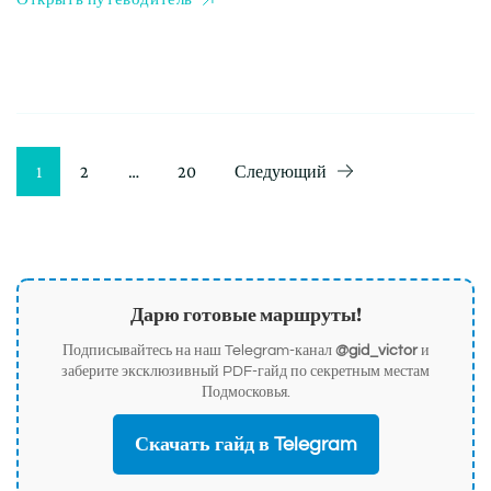
Пагинация
Страница
Страница
Страница
1
2
…
20
Следующий
записей
Дарю готовые маршруты!
Подписывайтесь на наш Telegram-канал
@gid_victor
и
заберите эксклюзивный PDF-гайд по секретным местам
Подмосковья.
Скачать гайд в Telegram