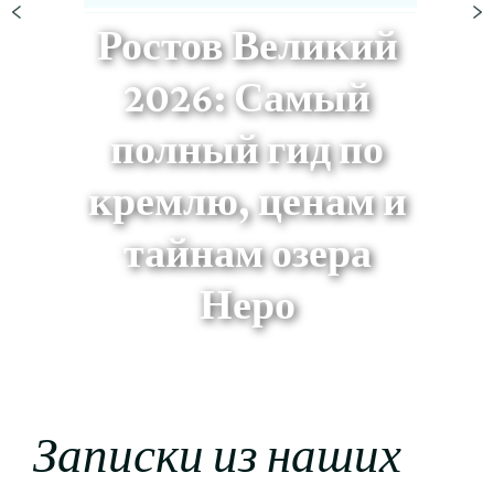
Ростов Великий
2026: Самый
полный гид по
кремлю, ценам и
тайнам озера
Неро
Записки из наших