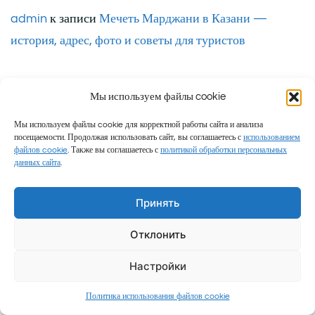
admin
к записи
Мечеть Марджани в Казани —
история, адрес, фото и советы для туристов
Мы используем файлы cookie
Мы используем файлы cookie для корректной работы сайта и анализа
посещаемости. Продолжая использовать сайт, вы соглашаетесь с
использованием
Пользовательское соглашение
|
Политика
файлов cookie
. Также вы соглашаетесь с
политикой обработки персональных
данных сайта
.
конфиденциальности
|
Согласие на обработку
персональных данных
|
Политика использования
Принять
файлов cookie
Отклонить
Настройки
Политика использования файлов cookie
Семейные путешествия и честные обзоры © 2026 Миролюб ТВ.