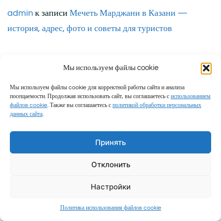
admin
к записи
Мечеть Марджани в Казани —
история, адрес, фото и советы для туристов
Мы используем файлы cookie
Мы используем файлы cookie для корректной работы сайта и анализа
посещаемости. Продолжая использовать сайт, вы соглашаетесь с
использованием
Пользовательское соглашение
|
Политика
файлов cookie
. Также вы соглашаетесь с
политикой обработки персональных
данных сайта
.
конфиденциальности
|
Согласие на обработку
персональных данных
|
Политика использования
Принять
файлов cookie
Отклонить
Настройки
Политика использования файлов cookie
Семейные путешествия и честные обзоры © 2026 Миролюб ТВ.