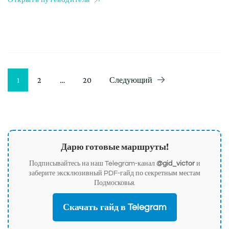
Пагинация
Страница
Страница
Страница
1
2
…
20
Следующий
записей
Дарю готовые маршруты!
Подписывайтесь на наш Telegram-канал
@gid_victor
и
заберите эксклюзивный PDF-гайд по секретным местам
Подмосковья.
Скачать гайд в Telegram