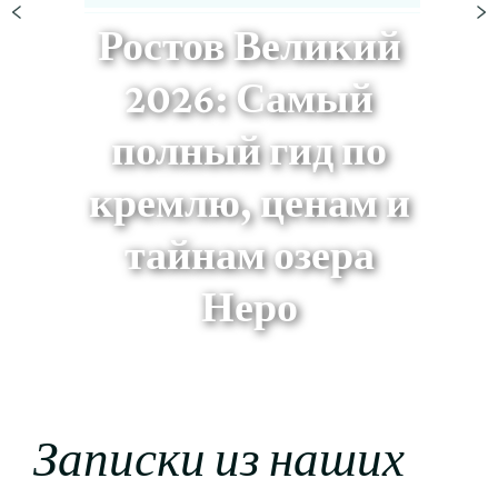
Ростов Великий
2026: Самый
полный гид по
кремлю, ценам и
тайнам озера
Неро
Записки из наших