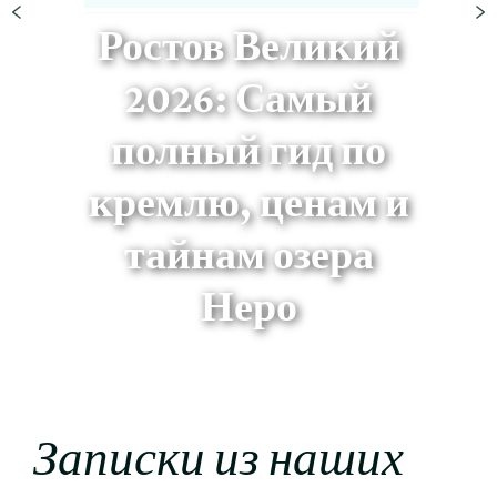
Ростов Великий
2026: Самый
полный гид по
кремлю, ценам и
тайнам озера
Неро
Записки из наших