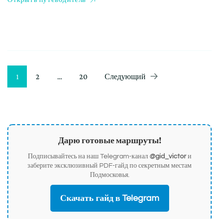
Пагинация
Страница
Страница
Страница
1
2
…
20
Следующий
записей
Дарю готовые маршруты!
Подписывайтесь на наш Telegram-канал
@gid_victor
и
заберите эксклюзивный PDF-гайд по секретным местам
Подмосковья.
Скачать гайд в Telegram