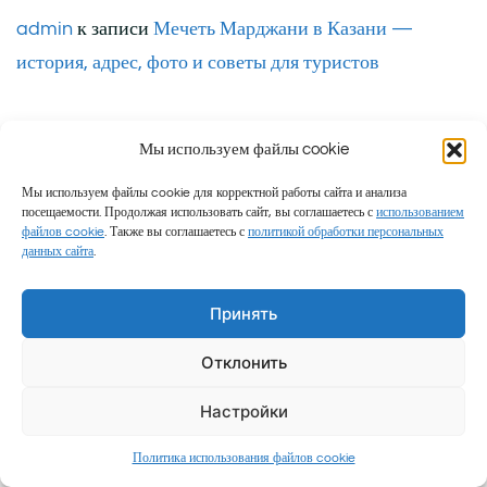
admin
к записи
Мечеть Марджани в Казани —
история, адрес, фото и советы для туристов
Мы используем файлы cookie
Мы используем файлы cookie для корректной работы сайта и анализа
посещаемости. Продолжая использовать сайт, вы соглашаетесь с
использованием
Пользовательское соглашение
|
Политика
файлов cookie
. Также вы соглашаетесь с
политикой обработки персональных
данных сайта
.
конфиденциальности
|
Согласие на обработку
персональных данных
|
Политика использования
Принять
файлов cookie
Отклонить
Настройки
Политика использования файлов cookie
Семейные путешествия и честные обзоры © 2026 Миролюб ТВ.