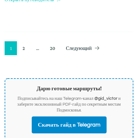
Пагинация
Страница
Страница
Страница
1
2
…
20
Следующий
записей
Дарю готовые маршруты!
Подписывайтесь на наш Telegram-канал
@gid_victor
и
заберите эксклюзивный PDF-гайд по секретным местам
Подмосковья.
Скачать гайд в Telegram