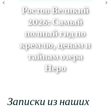
Ростов Великий
2026: Самый
полный гид по
кремлю, ценам и
тайнам озера
Неро
Записки из наших