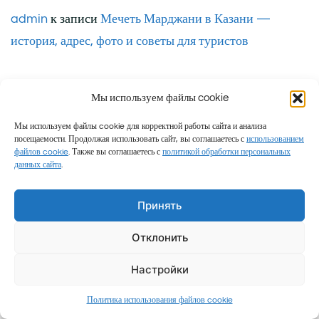
admin
к записи
Мечеть Марджани в Казани —
история, адрес, фото и советы для туристов
Мы используем файлы cookie
Мы используем файлы cookie для корректной работы сайта и анализа
посещаемости. Продолжая использовать сайт, вы соглашаетесь с
использованием
Пользовательское соглашение
|
Политика
файлов cookie
. Также вы соглашаетесь с
политикой обработки персональных
данных сайта
.
конфиденциальности
|
Согласие на обработку
персональных данных
|
Политика использования
Принять
файлов cookie
Отклонить
Настройки
Политика использования файлов cookie
Семейные путешествия и честные обзоры © 2026 Миролюб ТВ.