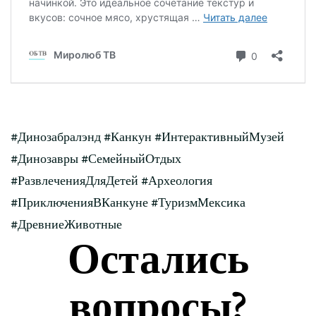
#Динозабралэнд #Канкун #ИнтерактивныйМузей
#Динозавры #СемейныйОтдых
#РазвлеченияДляДетей #Археология
#ПриключенияВКанкуне #ТуризмМексика
#ДревниеЖивотные
Остались
вопросы?